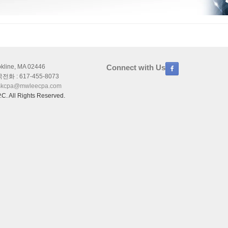
okline, MA 02446
Connect with Us
화 : 617-455-8073
skcpa@mwleecpa.com
C. All Rights Reserved.