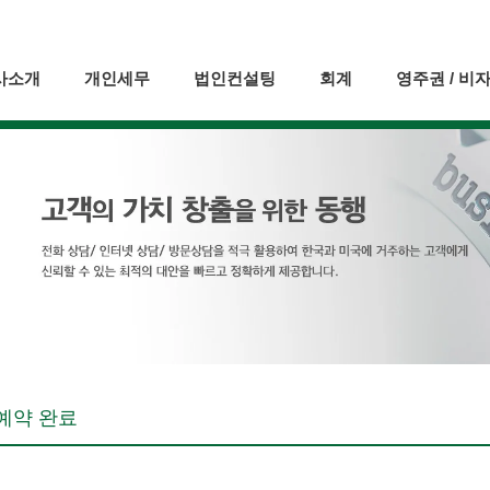
사소개
개인세무
법인컨설팅
회계
영주권 / 비
예약 완료