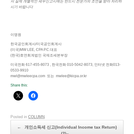
서
실제
개별적인
세무신고시에는
반드시
전문가의
조언을
받아
처리하
시기
바랍니다
이명원
한국공인회계사/미국공인회계사
(미국)MW LEE, CPA P.C.대표
(한국)호연회계법인 국제조세본부장
미국전화 617-455-8073 , 한국전화 010-5042-8073, 인터넷 전화013-
0533-9910
mwl@mwleecpa.com 또는 mwlee@kicpa.or.kr
Share this:
Posted in
COLUMN
.
Post navigation
←
개인소득세 신고(Individual Income tax Return)
(2)–…