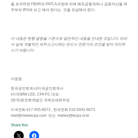
을 초과하면 FBAR와 FATCA규정에 의해 해외금융계좌나 금융자산을 재
무부와 IRS에 보고 해야 한다는 것을 유념해야 한다.
이
내용은
현행
법령을
기준으로
일반적인
내용을
안내한
것입니다
.
따라
서
실제
개별적인
세무신고시에는
반드시
전문가의
조언을
받아
처리하
시기
바랍니다
이명원
한국공인회계사/미국공인회계사
(미국)MW LEE, CPA P.C.대표
(한국)호연회계법인 국제조세본부장
미국전화 617-455-8073 , 한국전화 010-5042-8073
mwl@mwleecpa.com 또는 mwlee@kicpa.or.kr
Share this: