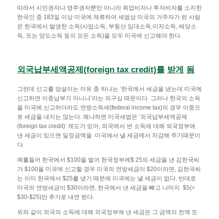
따라서 시민권자나 영주권자뿐만 아니라 취업비자나 투자비자를 소지한
한국인 중 183일 이상 미국에 체류하여 세법상 미국의 거주자가 된 사람
은 한국에서 발생한 소득(사업소득, 부동산 임대소득,이자소득, 배당소
득, 또는 양도소득 등의 모든 소득)을 모두 미국에 신고해야 한다.
외국납부세액공제
(foreign tax credit)
를
받게
됨
그런데 신고를 망설이는 이유 중 하나는 ‘한국에서 세금을 냈는데 미국에
신고하면 이중납부가 아니냐’라는 의구심 때문이다. 그러나 한국의 소득
을 미국에 신고하더라도 연방소득세(federal income tax)의 경우 이중으
로 세금을 내지는 않는다. 왜냐하면 미국세법은 ‘외국납부세액공제
(foreign tax credit)’ 제도가 있어, 외국에서 번 소득에 대해 외국정부에
낸 세금이 있으면 일정금액을 미국에서 낼 세금에서 차감해 주기때문이
다.
예를들어 한국에서 $100을 벌어 한국정부에$ 25의 세금을 낸 김한국씨
가 $100을 미국에 신고할 경우 미국의 연방세금이 $20이라면, 김한국씨
는 이미 한국에서 $25를 냈기 때문에 미국에는 낼 세금이 없다. 반대로
미국의 연방세금이 $30이라면, 한국에서 낸 세금을 빼고 나머지 $5(=
$30-$25)만 추가로 내면 된다.
위와 같이 외국의 소득에 대해 외국정부에 낸 세금은 그 금액의 전액 또