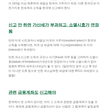
서 183일 이상 체류하여 세법상 한국의 거주자가 되면, 다른 한국인과 마
찬가지로 전세계의 소득을 한국에 신고해야 한다.
신고
안
하면
가산세가
부과되고
,
소멸시효가
연장
됨
만약 미국 시민권자나 세법상 미국의 거주자(resident alien)가 한국의
소득을 누락했다면, 적게 낸 세금에 대해 가산세(penalties) 와 이자
(interest)가 부과된다.
또한 과소신고한 소득의 규모나 사기(fraud) 여부 등을 고려하여 소멸시
효(statute of limitations)가 6년으로 연장되거나 아예 소멸시효가 없어
영원히 IRS의 세무조사대상이 될 수 있다. (일반적인 경우 신고 후 3년
이 지나면 오류 등으로 인한 과소납부한 세금에 대한 IRS의 과세권이 소
멸됨)
관련
금융계좌도
신고해야
한국에서 번 소득이 있다면, 아마 그 소득과 관련된 금융계좌가 있을 것
이다. 해외에 금융계좌나 금융자산이 있는 사람은 그 합계액이 일정금액