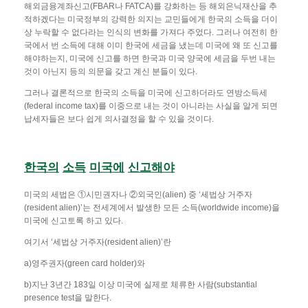
해외금융계좌신고(FBAR나 FATCA)를 강화하는 등 해외은닉재산을 추
적하겠다는 미국정부의 강력한 의지는 교민들에게 한국의 소득을 더이
상 누락할 수 없다라는 인식의 변화를 가져다 주었다. 그러나 여전히 한
국에서 번 소득에 대해 이미 한국에 세금을 냈는데 미국에 왜 또 신고를
해야하는지, 미국에 신고를 하면 한국과 미국 양국에 세금을 두번 내는
것이 아닌지 등의 의문을 갖고 계신 분들이 있다.
그러나 결론적으로 한국의 소득을 미국에 신고하더라도 연방소득세
(federal income tax)를 이중으로 내는 것이 아니라는 사실을 알게 되면
납세자들은 보다 쉽게 의사결정을 할 수 있을 것이다.
한국의
소득
미국에
신고해야
미국의 세법은 ①시민권자나 ②외국인(alien) 중 ‘세법상 거주자
(resident alien)’는 전세계에서 발생한 모든 소득(worldwide income)을
미국에 신고토록 하고 있다.
여기서 ‘세법상 거주자(resident alien)’란
a)영주권자(green card holder)와
b)지난 3년간 183일 이상 미국에 실제로 체류한 사람(substantial
presence test을 말한다.