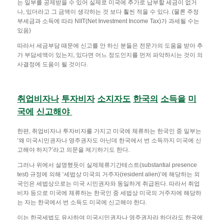
는 일부를 공제받을 수 있어 실제로 미국에 추가로 납부할 세금이 없거
나, 있더라고 그 금액이 생각하는 것 보다 훨씬 적을 수 있다. (물론 주정
부세금과 소득에 따라 NIIT(Net Investment Income Tax)가 과세될 수는
있음)
따라서 세금부담 때문에 신고를 안 하신 분들은 전문가의 도움을 받아 추
가 부담세액이 있는지, 있다면 어느 정도인지를 먼저 파악하시는 것이 의
사결정에 도움이 될 것이다.
취업비자나
투자비자
소지자도
한국의
소득을
미
국에
신고해야
한편, 취업비자나 투자비자를 가지고 미국에 체류하는 한국인 중 일부는
‘왜 미국시민권자나 영주권자도 아닌데 한국에서 번 소득까지 미국에 신
고해야 하지?’라고 의문을 제기하기도 한다.
그러나 위에서 설명했듯이 실제체류기간테스트(substantial presence
test) 규정에 의해 ‘세법상 미국의 거주자(resident alien)’에 해당하는 외
국인은 세법상으로는 미국 시민권자와 동일하게 취급된다. 따라서 취업
비자 등으로 미국에 체류하는 한국인 중 세법상 미국의 거주자에 해당하
는 자는 한국에서 번 소득도 미국에 신고해야 한다.
이는 한국세법도 유사하여 미국시민권자나 영주권자라 하더라도 한국에